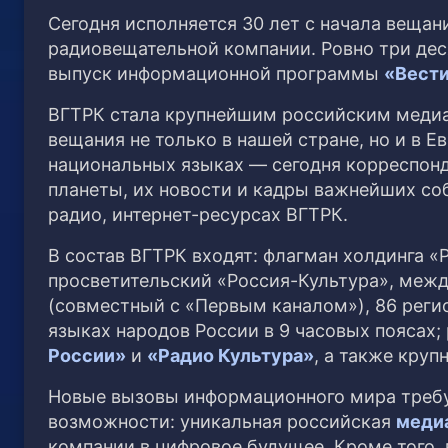
Сегодня исполняется 30 лет с начала веща
радиовещательной компании. Ровно три дес
выпуск информационной программы
«Вест
ВГТРК стала крупнейшим российским меди
вещания не только в нашей стране, но и в Е
национальных языках — сегодня корреспон
планеты, их новости и кадры важнейших со
радио, интернет-ресурсах ВГТРК.
В состав ВГТРК входят: флагман холдинга 
просветительский «Россия-Культура», межд
(совместный с «Первым каналом»), 86 реги
языках народов России в 9 часовых поясах
России»
и
«Радио Культура»
, а также круп
Новые вызовы информационного мира требу
возможности: уникальная российская
меди
компании в цифровое будущее. Кроме того, 