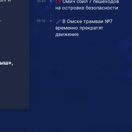
Омич сбил 7 пешеходов
16:35
на островке безопасности
.
В Омске трамваи №7
16:19
временно прекратят
движение
тыш»,