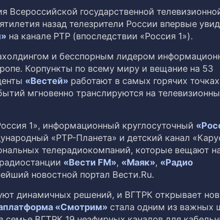
ния Всероссийской государственной телевизионно
ятилетия назад телезрители России впервые уви
и»
на канале РТР (впоследствии «Россия 1»).
ахолдингом и бесспорным лидером информацион
вропе. Корпункты по всему миру и вещание на 53
денты
«Вестей»
работают в самых горячих точках
бытий мгновенно транслируются на телевизионны
«Россия 1», информационный круглосуточный
«Рос
ународный «РТР-Планета» и детский канал «Кару
ональных телерадиокомпаний, которые вещают н
; радиостанции
«Вести FM»
,
«Маяк»
,
«Радио
нейший новостной портал Вести.Ru.
ют динамичных решений, и ВГТРК открывает но
аплатформа «Смотрим»
стала одним из важных 
в семье ВГТРК 19 неэфирных каналов для кабельн