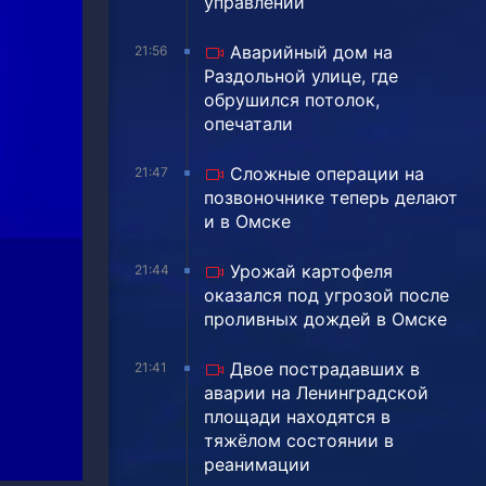
управлении
Аварийный дом на
21:56
Раздольной улице, где
обрушился потолок,
опечатали
Сложные операции на
21:47
позвоночнике теперь делают
и в Омске
Урожай картофеля
21:44
оказался под угрозой после
проливных дождей в Омске
Двое пострадавших в
21:41
аварии на Ленинградской
площади находятся в
тяжёлом состоянии в
реанимации