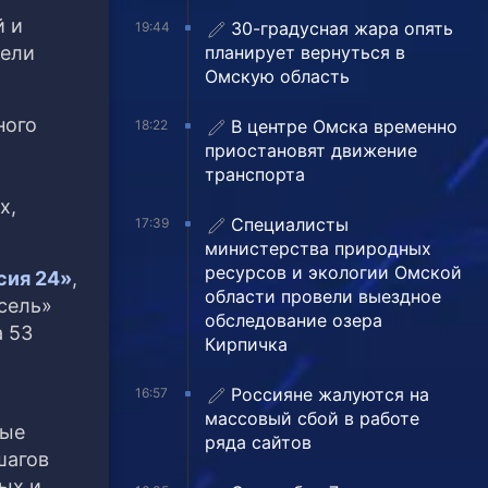
й и
30-градусная жара опять
19:44
планирует вернуться в
дели
Омскую область
ного
В центре Омска временно
18:22
приостановят движение
транспорта
х,
Специалисты
17:39
министерства природных
ресурсов и экологии Омской
сия 24»
,
области провели выездное
сель»
обследование озера
а 53
Кирпичка
Россияне жалуются на
16:57
массовый сбой в работе
вые
ряда сайтов
шагов
ых и