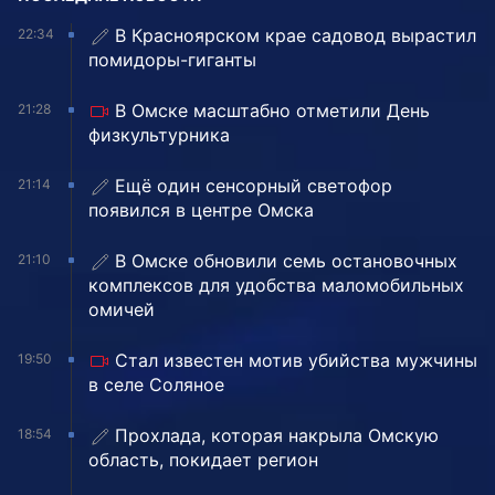
В Красноярском крае садовод вырастил
22:34
помидоры-гиганты
В Омске масштабно отметили День
21:28
физкультурника
Ещё один сенсорный светофор
21:14
появился в центре Омска
В Омске обновили семь остановочных
21:10
комплексов для удобства маломобильных
омичей
Стал известен мотив убийства мужчины
19:50
в селе Соляное
Прохлада, которая накрыла Омскую
18:54
область, покидает регион