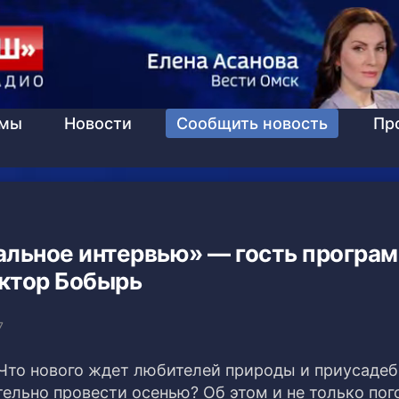
ммы
Новости
Сообщить новость
Пр
альное интервью» — гость програ
ктор Бобырь
7
 Что нового ждет любителей природы и приусаде
тельно провести осенью? Об этом и не только по