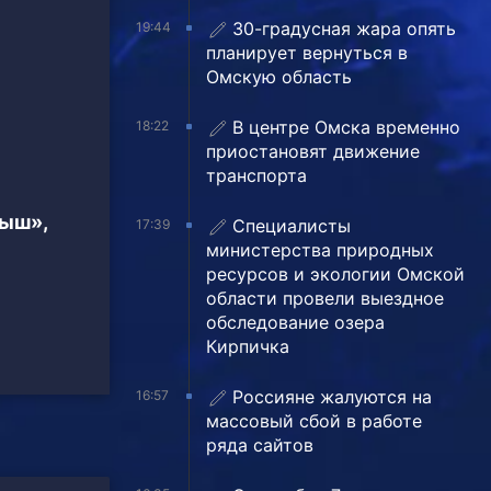
30-градусная жара опять
19:44
планирует вернуться в
Омскую область
В центре Омска временно
18:22
приостановят движение
транспорта
тыш»,
Специалисты
17:39
министерства природных
ресурсов и экологии Омской
области провели выездное
обследование озера
Кирпичка
Россияне жалуются на
16:57
массовый сбой в работе
ряда сайтов