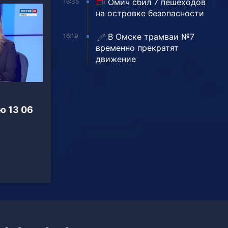
Омич сбил 7 пешеходов
16:35
на островке безопасности
В Омске трамваи №7
16:19
временно прекратят
движение
ю 13 06