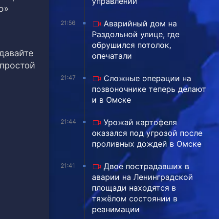
управлении
ью»
Аварийный дом на
21:56
Раздольной улице, где
обрушился потолок,
давайте
опечатали
 простой
Сложные операции на
21:47
позвоночнике теперь делают
и в Омске
Урожай картофеля
21:44
оказался под угрозой после
проливных дождей в Омске
Двое пострадавших в
21:41
аварии на Ленинградской
площади находятся в
тяжёлом состоянии в
реанимации