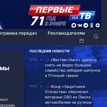
ограмма передач
Рекламодателям
ПОСЛЕДНИЕ НОВОСТИ
«Вестям-Омск» удалось
22:22
снять на видео большое
ммы
семейство лебедей-шипунов
в Птичьей гавани
Фонд «Защитники
22:02
Отечества» обеспечил
ветерана СВО из Омска
бных
автомобилем на ручном
говорим