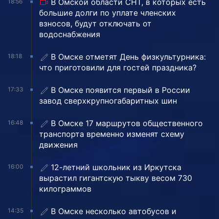
В Омской области СНТ, в которых есть
18:56
большие долги по уплате членских
взносов, будут отключать от
водоснабжения
В Омске отметят День физкультурника:
18:18
что приготовили для гостей праздника?
В Омске появится первый в России
17:33
завод сверхкрупногабаритных шин
В Омске 17 маршрутов общественного
16:48
транспорта временно изменят схему
движения
12-летний школьник из Иркутска
16:00
вырастил гигантскую тыкву весом 730
килограммов
В Омске несколько автобусов и
14:35