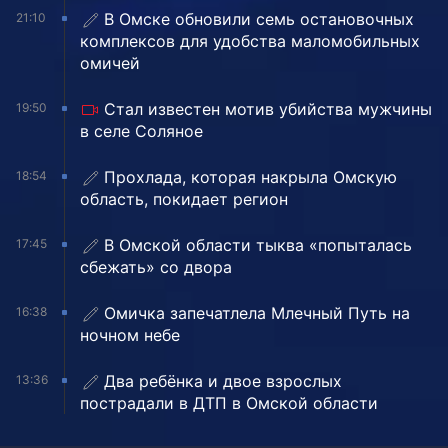
В Омске обновили семь остановочных
21:10
комплексов для удобства маломобильных
омичей
Стал известен мотив убийства мужчины
19:50
в селе Соляное
Прохлада, которая накрыла Омскую
18:54
область, покидает регион
В Омской области тыква «попыталась
17:45
сбежать» со двора
Омичка запечатлела Млечный Путь на
16:38
ночном небе
Два ребёнка и двое взрослых
13:36
пострадали в ДТП в Омской области