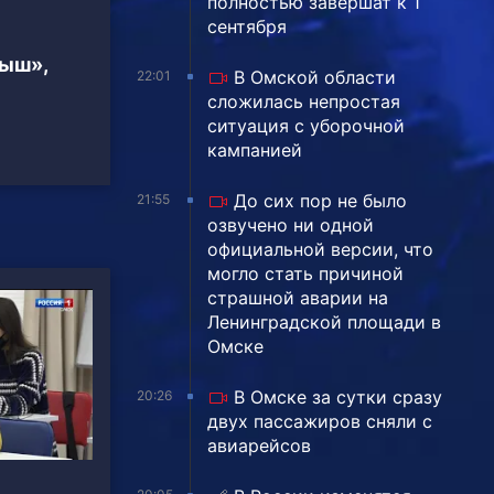
полностью завершат к 1
сентября
тыш»,
В Омской области
22:01
сложилась непростая
ситуация с уборочной
кампанией
До сих пор не было
21:55
озвучено ни одной
официальной версии, что
могло стать причиной
страшной аварии на
Ленинградской площади в
Омске
В Омске за сутки сразу
20:26
двух пассажиров сняли с
авиарейсов