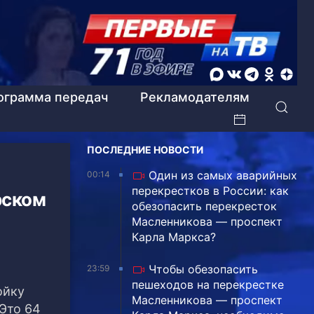
ограмма передач
Рекламодателям
ПОСЛЕДНИЕ НОВОСТИ
Один из самых аварийных
00:14
перекрестков в России: как
рском
обезопасить перекресток
Масленникова — проспект
Карла Маркса?
Чтобы обезопасить
23:59
пешеходов на перекрестке
ойку
Масленникова — проспект
 Это 64