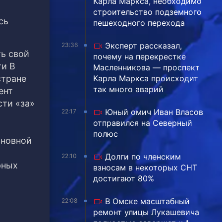
Карла Маркса, необходимо
строительство подземного
сь
пешеходного перехода
Эксперт рассказал,
23:36
ть свой
почему на перекрестке
ти В
Масленникова — проспект
стране
Карла Маркса происходит
так много аварий
ент
сти «за»
Юный омич Иван Власов
22:17
отправился на Северный
полюс
сновной
Долги по членским
22:10
рных
взносам в некоторых СНТ
достигают 80%
В Омске масштабный
22:08
ремонт улицы Лукашевича