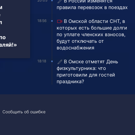
В России изменятся
20:05
м
правила перевозок в поездах
е
В Омской области СНТ, в
18:56
л
которых есть большие долги
по уплате членских взносов,
по
будут отключать от
вляй!»
водоснабжения
В Омске отметят День
18:18
физкультурника: что
приготовили для гостей
праздника?
Сообщить об ошибке