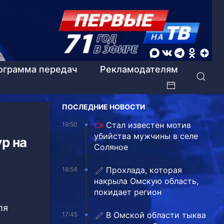
ограмма передач
Рекламодателям
ПОСЛЕДНИЕ НОВОСТИ
Стал известен мотив
19:50
убийства мужчины в селе
р на
Соляное
Прохлада, которая
18:54
накрыла Омскую область,
покидает регион
В Омской области тыква
17:45