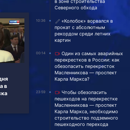
в зоне строительства
Северного обхода
«Колобок» ворвался в
10:36
прокат с абсолютным
рекордом среди летних
картин
Один из самых аварийных
00:14
перекрестков в России: как
обезопасить перекресток
Масленникова — проспект
дня
Карла Маркса?
а в
Чтобы обезопасить
23:59
ска
пешеходов на перекрестке
Масленникова — проспект
Карла Маркса, необходимо
строительство подземного
пешеходного перехода