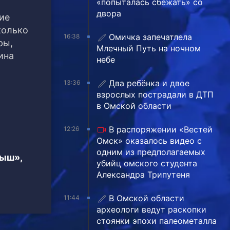
«попыталась сбежать» со
двора
ие
колько
Омичка запечатлела
16:38
ры,
Млечный Путь на ночном
ина
небе
Два ребёнка и двое
13:36
взрослых пострадали в ДТП
в Омской области
В распоряжении «Вестей
12:26
Омск» оказалось видео с
одним из предполагаемых
тыш»,
убийц омского студента
Александра Трипутеня
В Омской области
11:44
археологи ведут раскопки
стоянки эпохи палеометалла