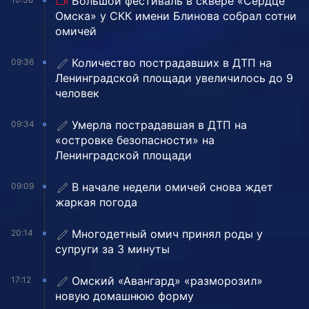
Большой фестиваль в сквере «Сердце
Омска» у СКК имени Блинова собрал сотни
омичей
Количество пострадавших в ДТП на
09:36
Ленинградской площади увеличилось до 9
человек
Умерла пострадавшая в ДТП на
09:34
«островке безопасности» на
Ленинградской площади
В начале недели омичей снова ждет
09:09
жаркая погода
Многодетный омич принял роды у
20:14
супруги за 3 минуты
Омский «Авангард» «разморозил»
17:12
новую домашнюю форму