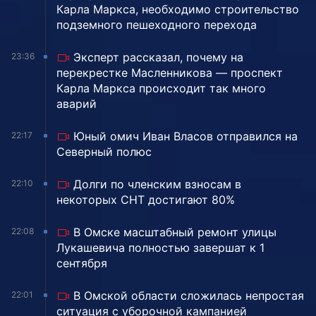
Карла Маркса, необходимо строительство
подземного пешеходного перехода
Эксперт рассказал, почему на
23:36
перекрестке Масленникова — проспект
Карла Маркса происходит так много
аварий
Юный омич Иван Власов отправился на
22:17
Северный полюс
Долги по членским взносам в
22:10
некоторых СНТ достигают 80%
В Омске масштабный ремонт улицы
22:08
Лукашевича полностью завершат к 1
сентября
В Омской области сложилась непростая
22:01
ситуация с уборочной кампанией