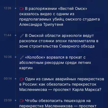
В распоряжении «Вестей Омск»
12:26
оказалось видео с одним из
предполагаемых убийц омского студента
Александра Трипутеня
В Омской области археологи ведут
11:44
раскопки стоянки эпохи палеометалла в
зоне строительства Северного обхода
«Колобок» ворвался в прокат с
10:36
абсолютным рекордом среди летних
картин
Один из самых аварийных перекрестков
00:14
в России: как обезопасить перекресток
Масленникова — проспект Карла Маркса?
Чтобы обезопасить пешеходов на
23:59
перекрестке Масленникова — проспект