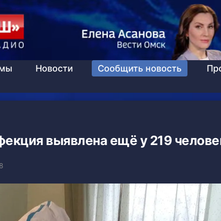
ммы
Новости
Сообщить новость
Пр
фекция выявлена ещё у 219 челове
8