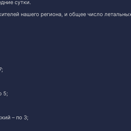
дние сутки.
жителей нашего региона, и общее число летальны
7;
 5;
ий – по 3;