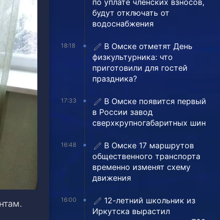
по уплате членских взносов,
будут отключать от
водоснабжения
В Омске отметят День
18:18
физкультурника: что
приготовили для гостей
праздника?
В Омске появится первый
17:33
в России завод
сверхкрупногабаритных шин
В Омске 17 маршрутов
16:48
общественного транспорта
временно изменят схему
движения
12-летний школьник из
16:00
нтам.
Иркутска вырастил