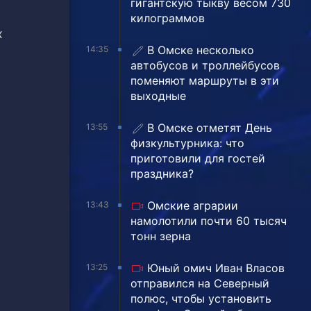
гигантскую тыкву весом 730
килограммов
х
В Омске несколько
14:35
автобусов и троллейбусов
поменяют маршруты в эти
выходные
В Омске отметят День
13:55
физкультурника: что
приготовили для гостей
праздника?
Омские аграрии
13:43
намолотили почти 60 тысяч
тонн зерна
Юный омич Иван Власов
13:25
отправился на Северный
полюс, чтобы установить