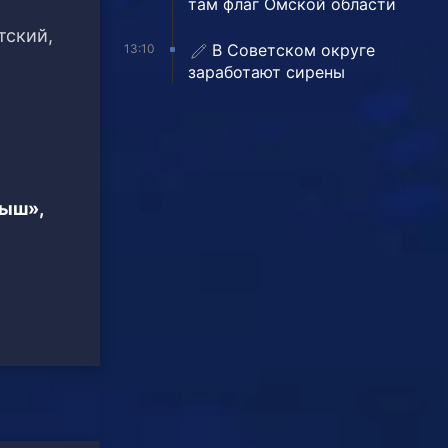
там флаг Омской области
тский,
В Советском округе
13:10
заработают сирены
тыш»,