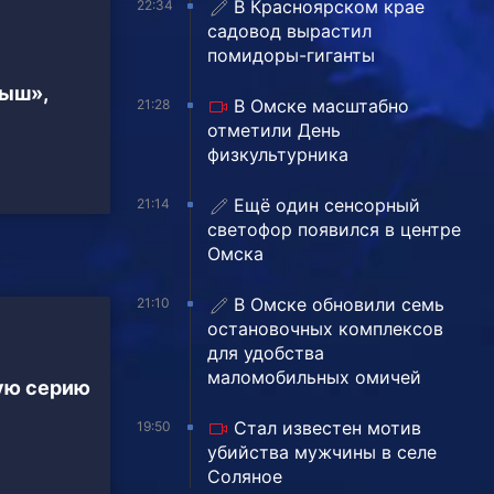
В Красноярском крае
22:34
садовод вырастил
помидоры-гиганты
тыш»,
В Омске масштабно
21:28
отметили День
физкультурника
Ещё один сенсорный
21:14
светофор появился в центре
Омска
В Омске обновили семь
21:10
остановочных комплексов
для удобства
маломобильных омичей
ую серию
Стал известен мотив
19:50
убийства мужчины в селе
Соляное