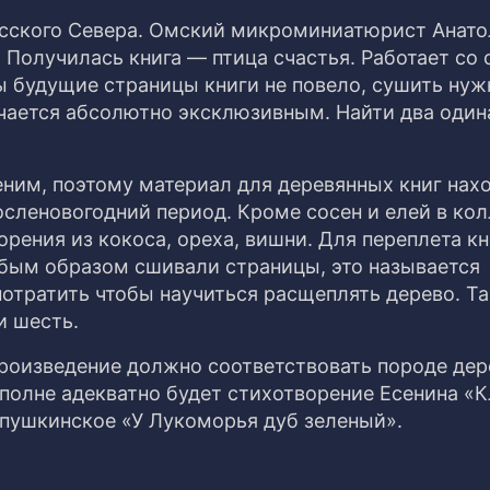
усского Севера. Омский микроминиатюрист Анат
. Получилась книга — птица счастья. Работает со
ы будущие страницы книги не повело, сушить нуж
чается абсолютно эксклюзивным. Найти два оди
ним, поэтому материал для деревянных книг нахо
сленовогодний период. Кроме сосен и елей в ко
орения из кокоса, ореха, вишни. Для переплета к
обым образом сшивали страницы, это называется
потратить чтобы научиться расщеплять дерево. Та
и шесть.
роизведение должно соответствовать породе дере
 вполне адекватно будет стихотворение Есенина «
 пушкинское «У Лукоморья дуб зеленый».