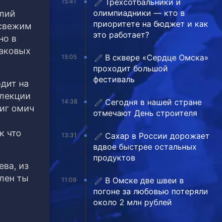
Трехсотбальники и
15:41
олимпиадники — кто в
олий
приоритете на бюджет и как
 свежим
это работает?
но в
наковых
В сквере «Сердце Омска»
15:05
проходит большой
фестиваль
дит на
ллекции
Сегодня в нашей стране
14:38
ниг омич
отмечают День строителя
к что
Сахар в России дорожает
13:31
вдвое быстрее остальных
продуктов
ва, из
Клен ты
В Омске две швеи в
11:09
погоне за любовью потеряли
около 2 млн рублей