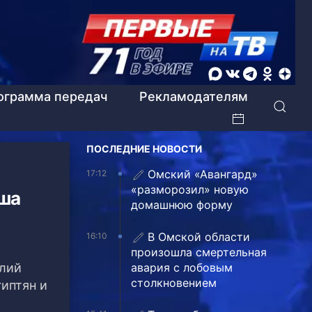
ограмма передач
Рекламодателям
ПОСЛЕДНИЕ НОВОСТИ
Омский «Авангард»
17:12
«разморозил» новую
вша
домашнюю форму
В Омской области
16:10
произошла смертельная
олий
авария с лобовым
столкновением
гиптян и