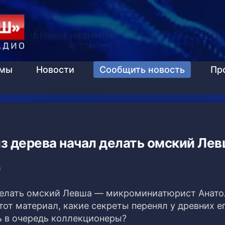
ммы
Новости
Сообщить новость
Пр
з дерева начал делать омский Ле
9
делать омский Левша — микроминиатюрист Анат
тот материал, какие секреты перенял у древних е
ь в очередь коллекционеры?