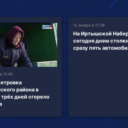
15 января в 17:38
На Иртышской Набе
сегодня днем столк
сразу пять автомоб
в 15:40
Петровка
ского района в
 трёх дней сгорело
а