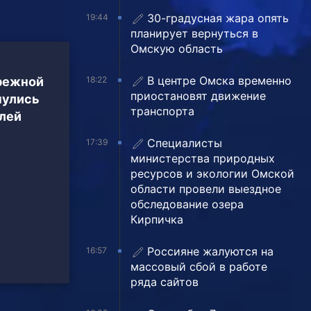
30-градусная жара опять
19:44
планирует вернуться в
Омскую область
В центре Омска временно
режной
18:22
приостановят движение
нулись
транспорта
илей
Специалисты
17:39
министерства природных
ресурсов и экологии Омской
области провели выездное
обследование озера
Кирпичка
Россияне жалуются на
16:57
массовый сбой в работе
ряда сайтов