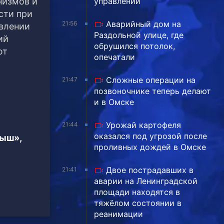
низмов и
управлении
сти при
Аварийный дом на
21:56
влении
Раздольной улице, где
ий
обрушился потолок,
ют
опечатали
Сложные операции на
21:47
позвоночнике теперь делают
и в Омске
Урожай картофеля
21:44
оказался под угрозой после
тыш»,
проливных дождей в Омске
Двое пострадавших в
21:41
аварии на Ленинградской
площади находятся в
тяжёлом состоянии в
реанимации