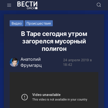
Видео
Происшествия
В Таре сегодня утром
загорелся мусорный
полигон
Анатолий
24 апреля 2019 в
18:42
Фрумгарц