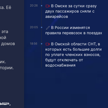
В Омске за сутки сразу
20:26
а. Её
двух пассажиров сняли с
авиарейсов
В России изменятся
20:05
 эта
правила перевозок в поездах
ной
з домов
В Омской области СНТ, в
18:56
которых есть большие долги
по уплате членских взносов,
будут отключать от
ик.
водоснабжения
тории.
тыш»,