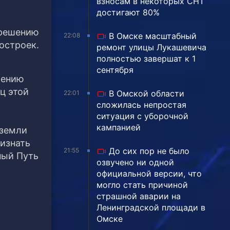
взносам в некоторых СНТ
достигают 80%
 решению
В Омске масштабный
22:08
остроек.
ремонт улицы Лукашевича
полностью завершат к 1
сентября
шению
ц этой
В Омской области
22:01
сложилась непростая
ситуация с уборочной
кампанией
 земли
ризнать
До сих пор не было
21:55
ный Путь
озвучено ни одной
официальной версии, что
могло стать причиной
страшной аварии на
Ленинградской площади в
Омске