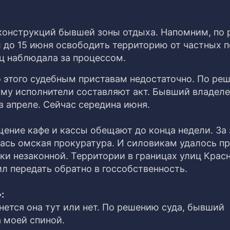
 конструкций бывшей зоны отдыха. Напомним, по
 до 15 июня освободить территорию от частных п
тц наблюдала за процессом.
о этого судебным приставам недостаточно. По ре
ому исполнители составляют акт. Бывший владеле
 апреле. Сейчас середина июня.
щение кафе и кассы обещают до конца недели. За
лась омская прокуратура. И силовикам удалось п
уки незаконной. Территории в границах улиц Крас
л передать обратно в госсобственность.
:
нется она тут или нет. По решению суда, бывший
 моей спиной.