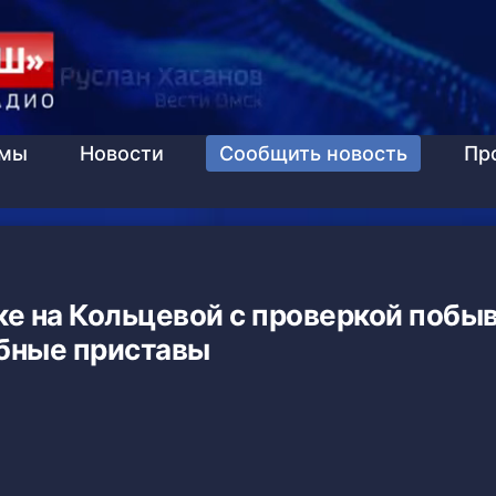
ммы
Новости
Сообщить новость
Пр
ке на Кольцевой с проверкой побы
бные приставы