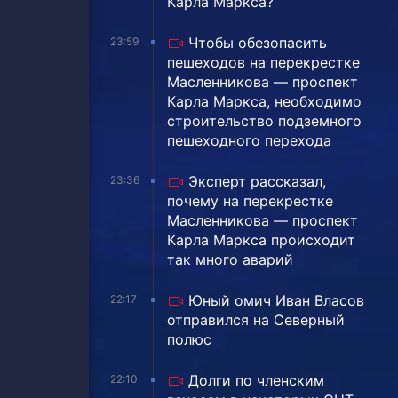
Карла Маркса?
Чтобы обезопасить
23:59
пешеходов на перекрестке
Масленникова — проспект
Карла Маркса, необходимо
строительство подземного
пешеходного перехода
Эксперт рассказал,
23:36
почему на перекрестке
Масленникова — проспект
Карла Маркса происходит
так много аварий
Юный омич Иван Власов
22:17
отправился на Северный
полюс
Долги по членским
22:10