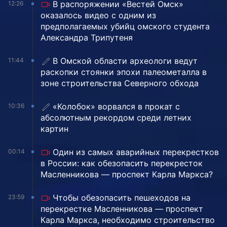
В распоряжении «Вестей Омск»
12:26
оказалось видео с одним из
предполагаемых убийц омского студента
Александра Трипутеня
В Омской области археологи ведут
11:44
раскопки стоянки эпохи палеометалла в
зоне строительства Северного обхода
«Колобок» ворвался в прокат с
10:36
абсолютным рекордом среди летних
картин
Один из самых аварийных перекрестков
00:14
в России: как обезопасить перекресток
Масленникова — проспект Карла Маркса?
Чтобы обезопасить пешеходов на
23:59
перекрестке Масленникова — проспект
Карла Маркса, необходимо строительство