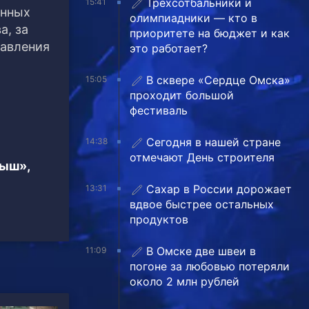
Трехсотбальники и
15:41
енных
олимпиадники — кто в
а, за
приоритете на бюджет и как
равления
это работает?
В сквере «Сердце Омска»
15:05
проходит большой
фестиваль
Сегодня в нашей стране
14:38
отмечают День строителя
тыш»,
Сахар в России дорожает
13:31
вдвое быстрее остальных
продуктов
В Омске две швеи в
11:09
погоне за любовью потеряли
около 2 млн рублей