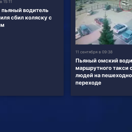
в 15:11
 пьяный водитель
иля сбил коляску с
ом
11 сентября в 09:38
Пьяный омский вод
маршрутного такси 
людей на пешеходн
переходе