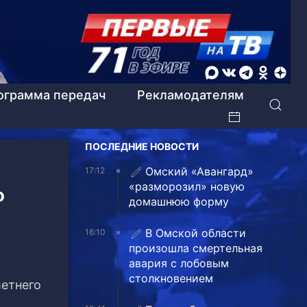
ограмма передач
Рекламодателям
ПОСЛЕДНИЕ НОВОСТИ
Омский «Авангард»
17:12
«разморозил» новую
о
домашнюю форму
В Омской области
16:10
произошла смертельная
авария с лобовым
столкновением
летнего