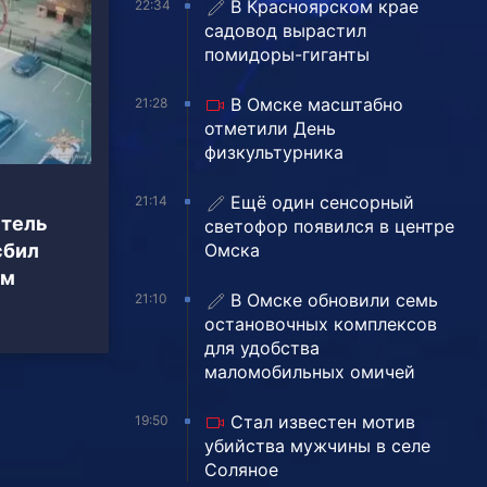
В Красноярском крае
22:34
садовод вырастил
помидоры-гиганты
В Омске масштабно
21:28
отметили День
физкультурника
Ещё один сенсорный
21:14
итель
светофор появился в центре
Омска
сбил
ом
В Омске обновили семь
21:10
остановочных комплексов
для удобства
маломобильных омичей
Стал известен мотив
19:50
убийства мужчины в селе
Соляное