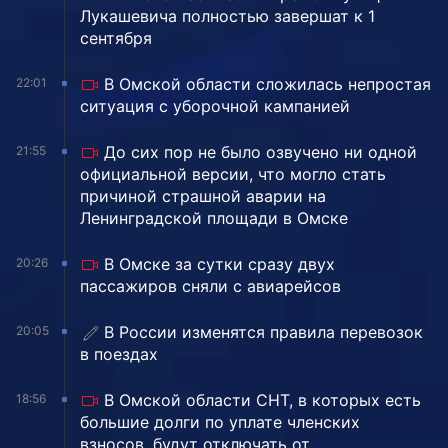
Лукашевича полностью завершат к 1
сентября
В Омской области сложилась непростая
22:01
ситуация с уборочной кампанией
До сих пор не было озвучено ни одной
21:55
официальной версии, что могло стать
причиной страшной аварии на
Ленинградской площади в Омске
В Омске за сутки сразу двух
20:26
пассажиров сняли с авиарейсов
В России изменятся правила перевозок
20:05
в поездах
В Омской области СНТ, в которых есть
18:56
большие долги по уплате членских
взносов, будут отключать от