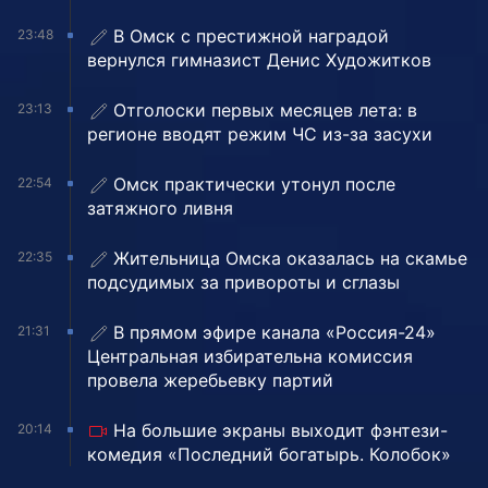
В Омск с престижной наградой
23:48
вернулся гимназист Денис Художитков
Отголоски первых месяцев лета: в
23:13
регионе вводят режим ЧС из-за засухи
Омск практически утонул после
22:54
затяжного ливня
Жительница Омска оказалась на скамье
22:35
подсудимых за привороты и сглазы
В прямом эфире канала «Россия-24»
21:31
Центральная избирательна комиссия
провела жеребьевку партий
На большие экраны выходит фэнтези-
20:14
комедия «Последний богатырь. Колобок»