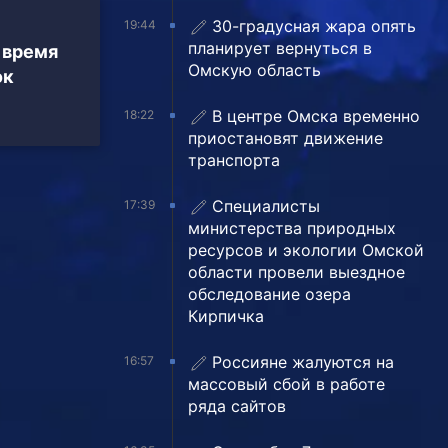
30-градусная жара опять
19:44
планирует вернуться в
 время
Омскую область
ок
В центре Омска временно
18:22
приостановят движение
транспорта
Специалисты
17:39
министерства природных
ресурсов и экологии Омской
области провели выездное
обследование озера
Кирпичка
Россияне жалуются на
16:57
массовый сбой в работе
ряда сайтов