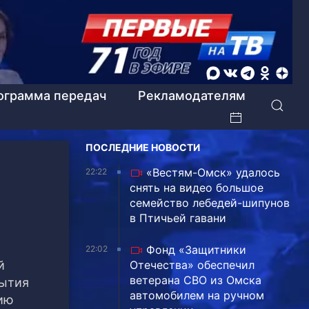
ограмма передач
Рекламодателям
ПОСЛЕДНИЕ НОВОСТИ
«Вестям-Омск» удалось
22:22
снять на видео большое
семейство лебедей-шипунов
в Птичьей гавани
Фонд «Защитники
22:02
й
Отечества» обеспечил
ветерана СВО из Омска
бытия
автомобилем на ручном
цию