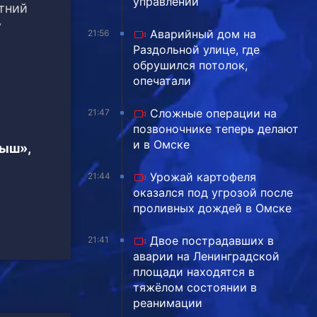
управлении
етний
у
Аварийный дом на
21:56
Раздольной улице, где
обрушился потолок,
опечатали
Сложные операции на
21:47
позвоночнике теперь делают
и в Омске
тыш»,
Урожай картофеля
21:44
оказался под угрозой после
проливных дождей в Омске
Двое пострадавших в
21:41
аварии на Ленинградской
площади находятся в
тяжёлом состоянии в
реанимации