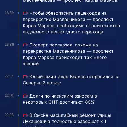
Масленникова — проспект Карла Маркса?
Чтобы обезопасить пешеходов на
23:59
перекрестке Масленникова — проспект
Карла Маркса, необходимо строительство
подземного пешеходного перехода
Эксперт рассказал, почему на
23:36
перекрестке Масленникова — проспект
Карла Маркса происходит так много
аварий
Юный омич Иван Власов отправился на
22:17
Северный полюс
Долги по членским взносам в
22:10
некоторых СНТ достигают 80%
В Омске масштабный ремонт улицы
22:08
Лукашевича полностью завершат к 1