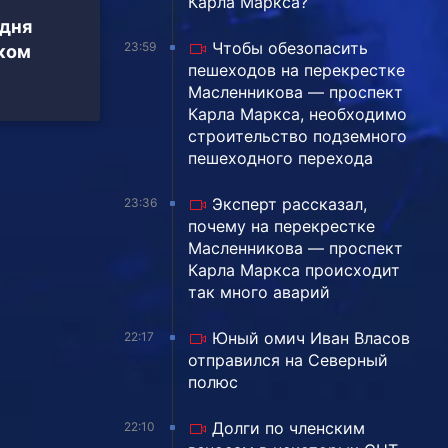
Карла Маркса?
дня
Чтобы обезопасить
23:59
ком
пешеходов на перекрестке
Масленникова — проспект
Карла Маркса, необходимо
строительство подземного
пешеходного перехода
Эксперт рассказал,
23:36
почему на перекрестке
Масленникова — проспект
Карла Маркса происходит
так много аварий
Юный омич Иван Власов
22:17
отправился на Северный
полюс
Долги по членским
22:10