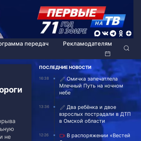
ограмма передач
Рекламодателям
ПОСЛЕДНИЕ НОВОСТИ
Омичка запечатлела
16:38
Млечный Путь на ночном
дороги
небе
Два ребёнка и двое
13:36
взрослых пострадали в ДТП
порыва
в Омской области
льную
В распоряжении «Вестей
12:26
и не