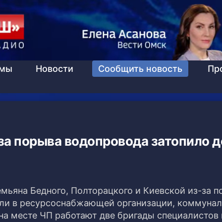
ммы
Новости
Сообщить новость
Пр
за порыва водопровода затопило 
мьяна Бедного, Полторацкого и Киевской из-за 
зали в ресурсоснабжающей организации, коммуна
на месте ЧП работают две бригады специалистов 