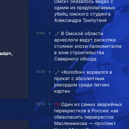
Омск» оказалось видео с
одним из предполагаемых
убийц омского студента
Александра Трипутеня
В Омской области
11:44
археологи ведут раскопки
стоянки эпохи палеометалла
в зоне строительства
тыш»,
Северного обхода
«Колобок» ворвался в
10:36
прокат с абсолютным
рекордом среди летних
картин
Один из самых аварийных
00:14
перекрестков в России: как
обезопасить перекресток
Масленникова — проспект