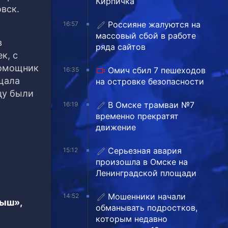
Кирпичка
вск.
Россияне жалуются на
16:57
массовый сбой в работе
в
ряда сайтов
к, с
помощник
Омич сбил 7 пешеходов
16:35
щала
на островке безопасности
цу были
В Омске трамваи №7
16:19
временно прекратят
движение
Серьезная авария
15:12
произошла в Омске на
Ленинградской площади
Мошенники начали
14:52
тыш»,
обманывать подростков,
которым недавно