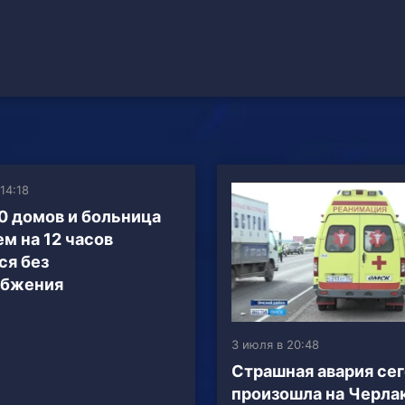
 14:18
0 домов и больница
ем на 12 часов
ся без
абжения
3 июля в 20:48
Страшная авария се
произошла на Черла