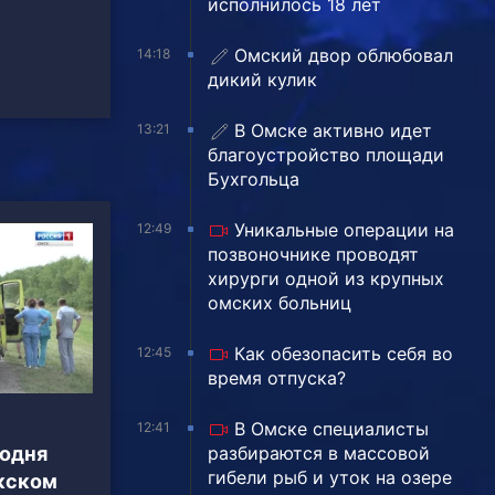
исполнилось 18 лет
Омский двор облюбовал
14:18
дикий кулик
В Омске активно идет
13:21
благоустройство площади
Бухгольца
Уникальные операции на
12:49
позвоночнике проводят
хирурги одной из крупных
омских больниц
Как обезопасить себя во
12:45
время отпуска?
В Омске специалисты
12:41
разбираются в массовой
годня
гибели рыб и уток на озере
кском