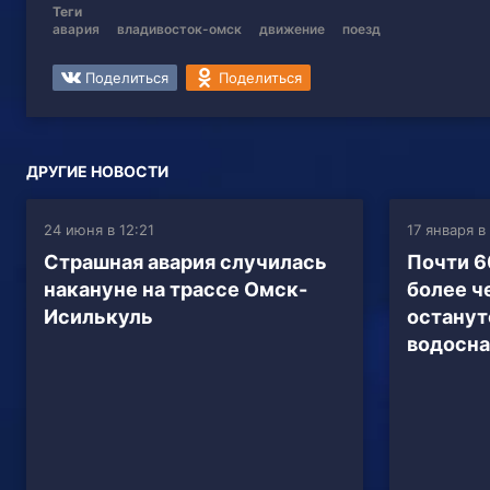
Теги
авария
владивосток-омск
движение
поезд
Поделиться
Поделиться
ДРУГИЕ НОВОСТИ
24 июня в 12:21
17 января в
Страшная авария случилась
Почти 6
накануне на трассе Омск-
более ч
Исилькуль
останут
водосн