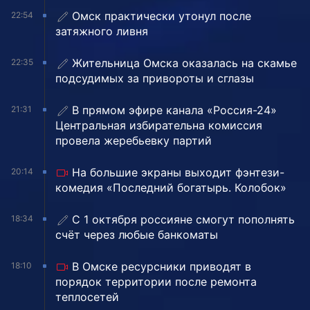
Омск практически утонул после
22:54
затяжного ливня
Жительница Омска оказалась на скамье
22:35
подсудимых за привороты и сглазы
В прямом эфире канала «Россия-24»
21:31
Центральная избирательна комиссия
провела жеребьевку партий
На большие экраны выходит фэнтези-
20:14
комедия «Последний богатырь. Колобок»
С 1 октября россияне смогут пополнять
18:34
счёт через любые банкоматы
В Омске ресурсники приводят в
18:10
порядок территории после ремонта
теплосетей