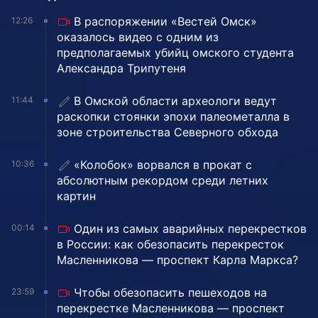
В распоряжении «Вестей Омск»
12:26
оказалось видео с одним из
предполагаемых убийц омского студента
Александра Трипутеня
В Омской области археологи ведут
11:44
раскопки стоянки эпохи палеометалла в
зоне строительства Северного обхода
«Колобок» ворвался в прокат с
10:36
абсолютным рекордом среди летних
картин
Один из самых аварийных перекрестков
00:14
в России: как обезопасить перекресток
Масленникова — проспект Карла Маркса?
Чтобы обезопасить пешеходов на
23:59
перекрестке Масленникова — проспект