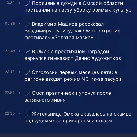
Проливные дожди в Омской области
10:32
поставили на паузу уборку озимых культур
Владимир Машков рассказал
09:35
Владимиру Путину, как Омск встретил
фестиваль «Золотая маска»
В Омск с престижной наградой
23:48
вернулся гимназист Денис Художитков
Отголоски первых месяцев лета: в
23:13
регионе вводят режим ЧС из-за засухи
Омск практически утонул после
22:54
затяжного ливня
Жительница Омска оказалась на скамье
22:35
подсудимых за привороты и сглазы