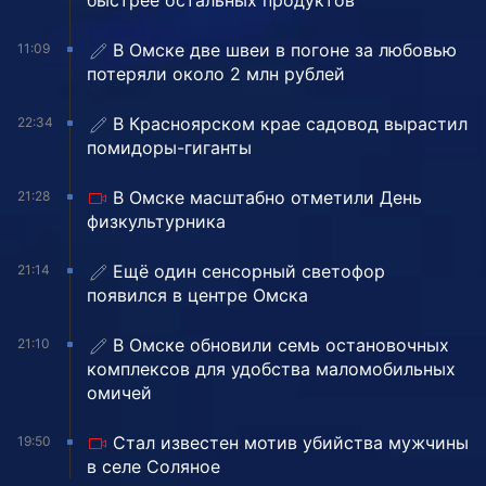
быстрее остальных продуктов
В Омске две швеи в погоне за любовью
11:09
потеряли около 2 млн рублей
В Красноярском крае садовод вырастил
22:34
помидоры-гиганты
В Омске масштабно отметили День
21:28
физкультурника
Ещё один сенсорный светофор
21:14
появился в центре Омска
В Омске обновили семь остановочных
21:10
комплексов для удобства маломобильных
омичей
Стал известен мотив убийства мужчины
19:50
в селе Соляное