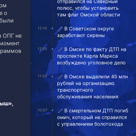
отправился на Северный
ром
полюс, чтобы установить
е о
там флаг Омской области
 были
В Советском округе
13:10
заработают сирены
в ОПГ не
 момент
В Омске по факту ДТП на
12:30
 граммов
проспекте Карла Маркса
возбуждено уголовное дело
В Омске выделили 45 млн
11:39
рублей на организацию
транспортного
обслуживания населения
тыш»,
В смертельном ДТП погиб
10:07
омич, который не справился
с управлением болотохода