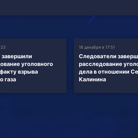
:23
18 декабря в 17:51
 завершили
Следователи завер
ование уголовного
расследование угол
 факту взрыва
дела в отношении С
о газа
Калинина