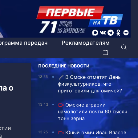
ограмма передач
Рекламодателям
ПОСЛЕДНИЕ НОВОСТИ
В Омске отметят День
13:55
физкультурников: что
ла о
приготовили для омичей?
Омские аграрии
13:43
намолотили почти 60 тысяч
тонн зерна
ртии
Юный омич Иван Власов
13:25
а