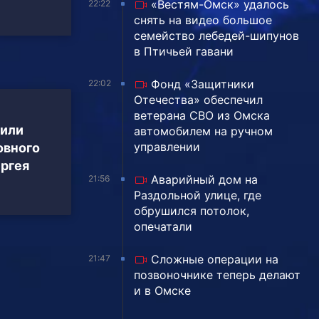
«Вестям-Омск» удалось
22:22
снять на видео большое
семейство лебедей-шипунов
в Птичьей гавани
Фонд «Защитники
22:02
Отечества» обеспечил
ветерана СВО из Омска
шили
автомобилем на ручном
управлении
овного
ергея
Аварийный дом на
21:56
Раздольной улице, где
обрушился потолок,
опечатали
Сложные операции на
21:47
позвоночнике теперь делают
и в Омске