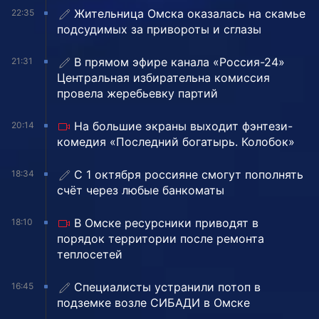
Жительница Омска оказалась на скамье
22:35
подсудимых за привороты и сглазы
В прямом эфире канала «Россия-24»
21:31
Центральная избирательна комиссия
провела жеребьевку партий
На большие экраны выходит фэнтези-
20:14
комедия «Последний богатырь. Колобок»
С 1 октября россияне смогут пополнять
18:34
счёт через любые банкоматы
В Омске ресурсники приводят в
18:10
порядок территории после ремонта
теплосетей
Специалисты устранили потоп в
16:45
подземке возле СИБАДИ в Омске