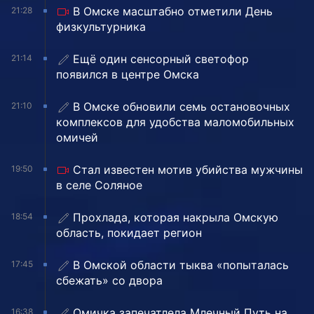
В Омске масштабно отметили День
21:28
физкультурника
Ещё один сенсорный светофор
21:14
появился в центре Омска
В Омске обновили семь остановочных
21:10
комплексов для удобства маломобильных
омичей
Стал известен мотив убийства мужчины
19:50
в селе Соляное
Прохлада, которая накрыла Омскую
18:54
область, покидает регион
В Омской области тыква «попыталась
17:45
сбежать» со двора
Омичка запечатлела Млечный Путь на
16:38