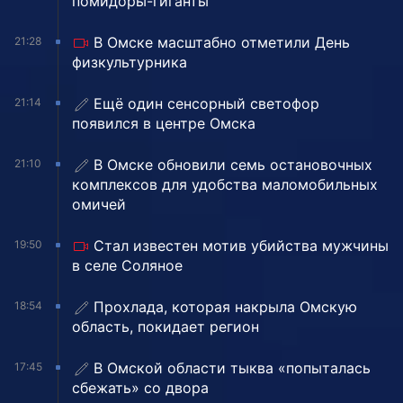
помидоры-гиганты
В Омске масштабно отметили День
21:28
физкультурника
Ещё один сенсорный светофор
21:14
появился в центре Омска
В Омске обновили семь остановочных
21:10
комплексов для удобства маломобильных
омичей
Стал известен мотив убийства мужчины
19:50
в селе Соляное
Прохлада, которая накрыла Омскую
18:54
область, покидает регион
В Омской области тыква «попыталась
17:45
сбежать» со двора