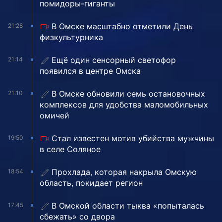
помидоры-гиганты
В Омске масштабно отметили День
21:28
физкультурника
Ещё один сенсорный светофор
21:14
появился в центре Омска
В Омске обновили семь остановочных
21:10
комплексов для удобства маломобильных
омичей
Стал известен мотив убийства мужчины
19:50
в селе Соляное
Прохлада, которая накрыла Омскую
18:54
область, покидает регион
В Омской области тыква «попыталась
17:45
сбежать» со двора