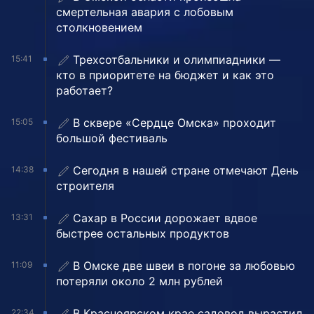
смертельная авария с лобовым
столкновением
Трехсотбальники и олимпиадники —
15:41
кто в приоритете на бюджет и как это
работает?
В сквере «Сердце Омска» проходит
15:05
большой фестиваль
Сегодня в нашей стране отмечают День
14:38
строителя
Сахар в России дорожает вдвое
13:31
быстрее остальных продуктов
В Омске две швеи в погоне за любовью
11:09
потеряли около 2 млн рублей
В Красноярском крае садовод вырастил
22:34