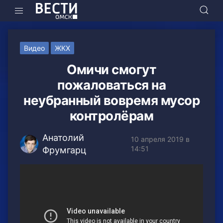
Видео
ЖКХ
Омичи смогут
пожаловаться на
неубранный вовремя мусор
контролёрам
Анатолий
10 апреля 2019 в
14:51
Фрумгарц