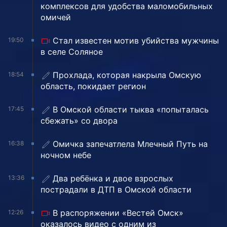
комплексов для удобства маломобильных
омичей
Стал известен мотив убийства мужчины
19:50
в селе Соляное
Прохлада, которая накрыла Омскую
18:54
область, покидает регион
В Омской области тыква «попыталась
17:45
сбежать» со двора
Омичка запечатлела Млечный Путь на
16:38
ночном небе
Два ребёнка и двое взрослых
13:36
пострадали в ДТП в Омской области
В распоряжении «Вестей Омск»
12:26
оказалось видео с одним из