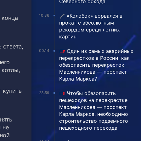
Северного обхода
«Колобок» ворвался в
10:36
 конца
прокат с абсолютным
рекордом среди летних
картин
 ответа,
Один из самых аварийных
00:14
перекрестков в России: как
него
обезопасить перекресток
 котлы,
Масленникова — проспект
Карла Маркса?
т купить
Чтобы обезопасить
23:59
пешеходов на перекрестке
Масленникова — проспект
Карла Маркса, необходимо
енять
строительство подземного
 не
пешеходного перехода
ьной