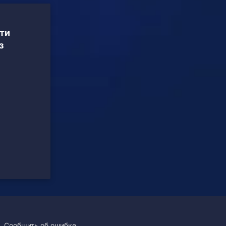
ти
з
Сообщить об ошибке