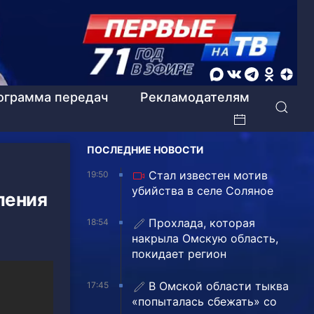
ограмма передач
Рекламодателям
ПОСЛЕДНИЕ НОВОСТИ
Стал известен мотив
19:50
убийства в селе Соляное
ления
Прохлада, которая
18:54
накрыла Омскую область,
покидает регион
В Омской области тыква
17:45
«попыталась сбежать» со