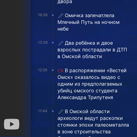
двора
Омичка запечатлела
16:38
Млечный Путь на ночном
небе
Два ребёнка и двое
13:36
взрослых пострадали в ДТП
в Омской области
В распоряжении «Вестей
12:26
Омск» оказалось видео с
одним из предполагаемых
убийц омского студента
Александра Трипутеня
В Омской области
11:44
археологи ведут раскопки
стоянки эпохи палеометалла
в зоне строительства