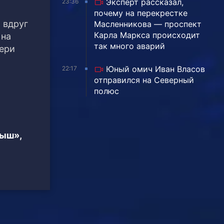
Эксперт рассказал,
23:36
почему на перекрестке
 вдруг
Масленникова — проспект
Карла Маркса происходит
 на
так много аварий
тери
Юный омич Иван Власов
22:17
отправился на Северный
полюс
тыш»,