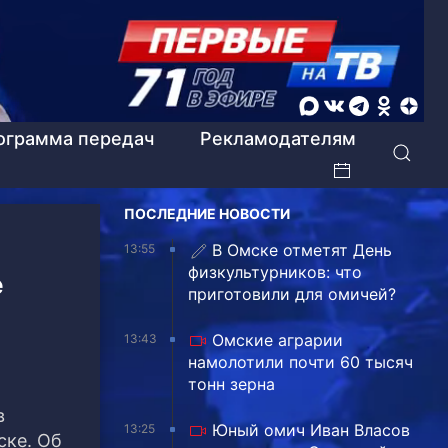
ограмма передач
Рекламодателям
ПОСЛЕДНИЕ НОВОСТИ
В Омске отметят День
13:55
физкультурников: что
е
приготовили для омичей?
Омские аграрии
13:43
намолотили почти 60 тысяч
тонн зерна
в
Юный омич Иван Власов
13:25
ске.
Об