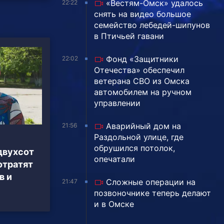
«Вестям-Омск» удалось
22:22
снять на видео большое
семейство лебедей-шипунов
в Птичьей гавани
Фонд «Защитники
22:02
Отечества» обеспечил
ветерана СВО из Омска
автомобилем на ручном
управлении
Аварийный дом на
21:56
Раздольной улице, где
обрушился потолок,
двухсот
опечатали
отратят
в и
Сложные операции на
21:47
позвоночнике теперь делают
и в Омске