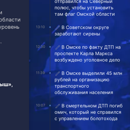
отправился на Северный
полюс, чтобы установить
и
там флаг Омской области
 области
 уровень
В Советском округе
13:10
заработают сирены
.
В Омске по факту ДТП на
12:30
проспекте Карла Маркса
возбуждено уголовное дело
В Омске выделили 45 млн
11:39
рублей на организацию
тыш»,
транспортного
обслуживания населения
В смертельном ДТП погиб
10:07
омич, который не справился
с управлением болотохода