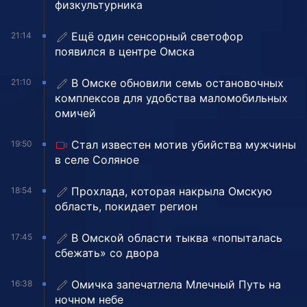
физкультурника
Ещё один сенсорный светофор
21:14
появился в центре Омска
В Омске обновили семь остановочных
21:10
комплексов для удобства маломобильных
омичей
Стал известен мотив убийства мужчины
19:50
в селе Соляное
Прохлада, которая накрыла Омскую
18:54
область, покидает регион
В Омской области тыква «попыталась
17:45
сбежать» со двора
Омичка запечатлела Млечный Путь на
16:38
ночном небе