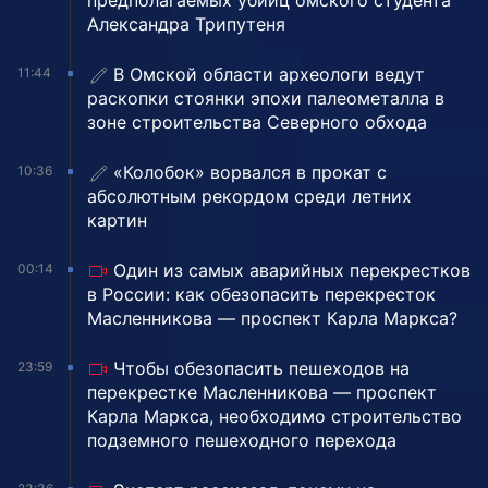
предполагаемых убийц омского студента
Александра Трипутеня
В Омской области археологи ведут
11:44
раскопки стоянки эпохи палеометалла в
зоне строительства Северного обхода
«Колобок» ворвался в прокат с
10:36
абсолютным рекордом среди летних
картин
Один из самых аварийных перекрестков
00:14
в России: как обезопасить перекресток
Масленникова — проспект Карла Маркса?
Чтобы обезопасить пешеходов на
23:59
перекрестке Масленникова — проспект
Карла Маркса, необходимо строительство
подземного пешеходного перехода