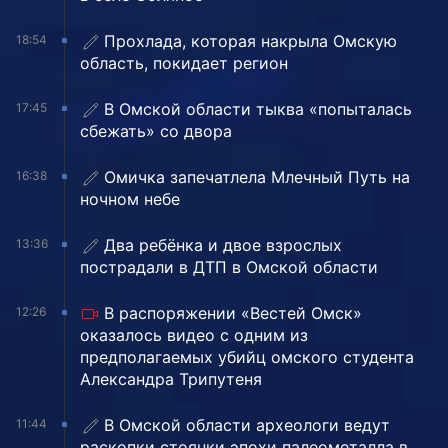
Прохлада, которая накрыла Омскую
18:54
область, покидает регион
В Омской области тыква «попыталась
17:45
сбежать» со двора
Омичка запечатлела Млечный Путь на
16:38
ночном небе
Два ребёнка и двое взрослых
13:36
пострадали в ДТП в Омской области
В распоряжении «Вестей Омск»
12:26
оказалось видео с одним из
предполагаемых убийц омского студента
Александра Трипутеня
В Омской области археологи ведут
11:44
раскопки стоянки эпохи палеометалла в