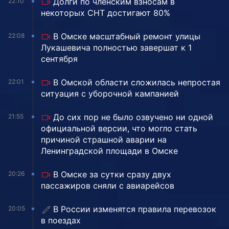
Долги по членским взносам в
22:10
некоторых СНТ достигают 80%
В Омске масштабный ремонт улицы
22:08
Лукашевича полностью завершат к 1
сентября
В Омской области сложилась непростая
22:01
ситуация с уборочной кампанией
До сих пор не было озвучено ни одной
21:55
официальной версии, что могло стать
причиной страшной аварии на
Ленинградской площади в Омске
В Омске за сутки сразу двух
20:26
пассажиров сняли с авиарейсов
В России изменятся правила перевозок
20:05
в поездах