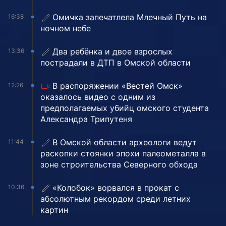
Омичка запечатлела Млечный Путь на
16:38
ночном небе
Два ребёнка и двое взрослых
13:36
пострадали в ДТП в Омской области
В распоряжении «Вестей Омск»
12:26
оказалось видео с одним из
предполагаемых убийц омского студента
Александра Трипутеня
В Омской области археологи ведут
11:44
раскопки стоянки эпохи палеометалла в
зоне строительства Северного обхода
«Колобок» ворвался в прокат с
10:36
абсолютным рекордом среди летних
картин