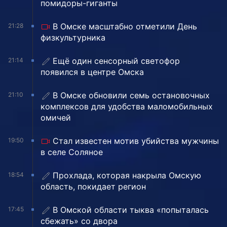
помидоры-гиганты
В Омске масштабно отметили День
21:28
физкультурника
Ещё один сенсорный светофор
21:14
появился в центре Омска
В Омске обновили семь остановочных
21:10
комплексов для удобства маломобильных
омичей
Стал известен мотив убийства мужчины
19:50
в селе Соляное
Прохлада, которая накрыла Омскую
18:54
область, покидает регион
В Омской области тыква «попыталась
17:45
сбежать» со двора