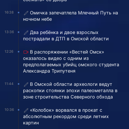
Омичка запечатлела Млечный Путь на
16:38
ночном небе
Два ребёнка и двое взрослых
13:36
пострадали в ДТП в Омской области
В распоряжении «Вестей Омск»
12:26
оказалось видео с одним из
предполагаемых убийц омского студента
Александра Трипутеня
В Омской области археологи ведут
11:44
раскопки стоянки эпохи палеометалла в
зоне строительства Северного обхода
«Колобок» ворвался в прокат с
10:36
абсолютным рекордом среди летних
картин