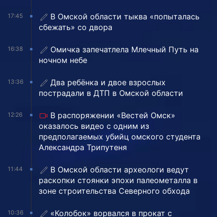
В Омской области тыква «попыталась
17:45
сбежать» со двора
Омичка запечатлела Млечный Путь на
16:38
ночном небе
Два ребёнка и двое взрослых
13:36
пострадали в ДТП в Омской области
В распоряжении «Вестей Омск»
12:26
оказалось видео с одним из
предполагаемых убийц омского студента
Александра Трипутеня
В Омской области археологи ведут
11:44
раскопки стоянки эпохи палеометалла в
зоне строительства Северного обхода
«Колобок» ворвался в прокат с
10:36