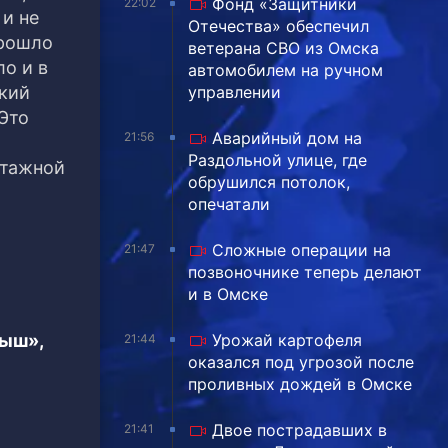
Фонд «Защитники
22:02
 и не
Отечества» обеспечил
прошло
ветерана СВО из Омска
о и в
автомобилем на ручном
ский
управлении
 Это
Аварийный дом на
21:56
Раздольной улице, где
нтажной
обрушился потолок,
опечатали
Сложные операции на
21:47
позвоночнике теперь делают
и в Омске
тыш»,
Урожай картофеля
21:44
оказался под угрозой после
проливных дождей в Омске
Двое пострадавших в
21:41