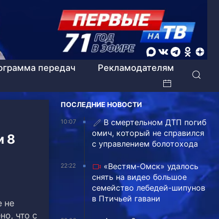
ограмма передач
Рекламодателям
ПОСЛЕДНИЕ НОВОСТИ
В смертельном ДТП погиб
10:07
омич, который не справился
и 8
с управлением болотохода
«Вестям-Омск» удалось
22:22
снять на видео большое
семейство лебедей-шипунов
в Птичьей гавани
 не
о, что с