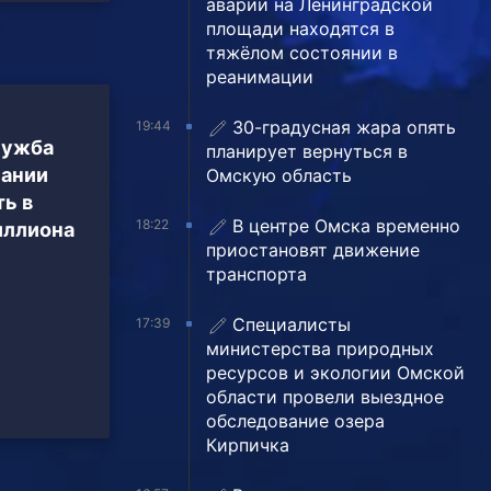
аварии на Ленинградской
площади находятся в
тяжёлом состоянии в
реанимации
30-градусная жара опять
19:44
лужба
планирует вернуться в
пании
Омскую область
ь в
В центре Омска временно
18:22
иллиона
приостановят движение
транспорта
Специалисты
17:39
министерства природных
ресурсов и экологии Омской
области провели выездное
обследование озера
Кирпичка