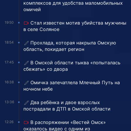
комплексов для удобства маломобильных
омичей
Стал известен мотив убийства мужчины
19:50
в селе Соляное
Прохлада, которая накрыла Омскую
18:54
область, покидает регион
В Омской области тыква «попыталась
17:45
сбежать» со двора
Омичка запечатлела Млечный Путь на
16:38
ночном небе
Два ребёнка и двое взрослых
13:36
пострадали в ДТП в Омской области
В распоряжении «Вестей Омск»
12:26
оказалось видео с одним из