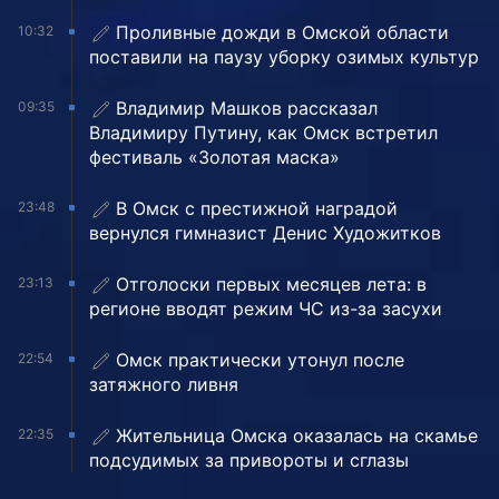
Проливные дожди в Омской области
10:32
поставили на паузу уборку озимых культур
Владимир Машков рассказал
09:35
Владимиру Путину, как Омск встретил
фестиваль «Золотая маска»
В Омск с престижной наградой
23:48
вернулся гимназист Денис Художитков
Отголоски первых месяцев лета: в
23:13
регионе вводят режим ЧС из-за засухи
Омск практически утонул после
22:54
затяжного ливня
Жительница Омска оказалась на скамье
22:35
подсудимых за привороты и сглазы