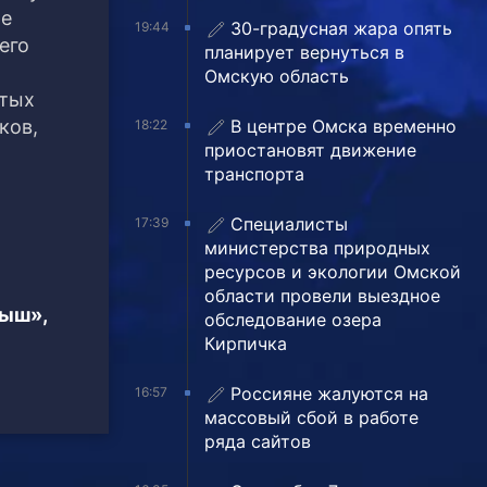
ое
30-градусная жара опять
19:44
его
планирует вернуться в
Омскую область
ытых
ков,
В центре Омска временно
18:22
приостановят движение
транспорта
Специалисты
17:39
министерства природных
ресурсов и экологии Омской
области провели выездное
тыш»,
обследование озера
Кирпичка
Россияне жалуются на
16:57
массовый сбой в работе
ряда сайтов