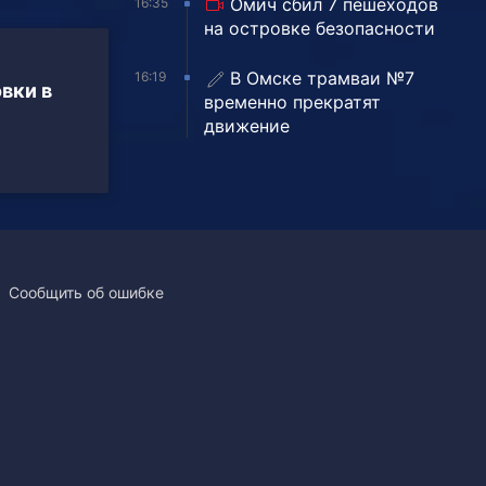
Омич сбил 7 пешеходов
16:35
на островке безопасности
В Омске трамваи №7
16:19
вки в
временно прекратят
движение
Сообщить об ошибке