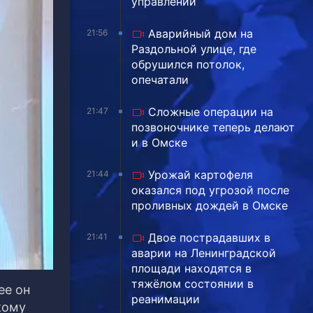
управлении
Аварийный дом на
21:56
Раздольной улице, где
обрушился потолок,
опечатали
Сложные операции на
21:47
позвоночнике теперь делают
и в Омске
Урожай картофеля
21:44
оказался под угрозой после
проливных дождей в Омске
Двое пострадавших в
21:41
аварии на Ленинградской
площади находятся в
тяжёлом состоянии в
ее он
реанимации
кому