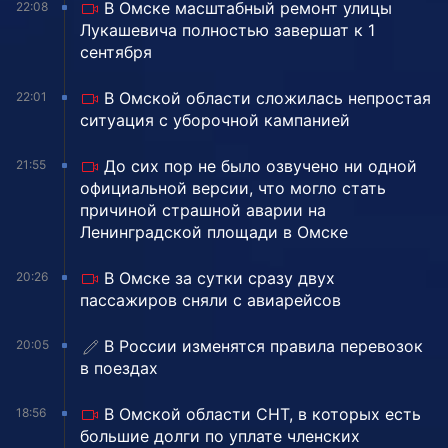
В Омске масштабный ремонт улицы
22:08
Лукашевича полностью завершат к 1
сентября
В Омской области сложилась непростая
22:01
ситуация с уборочной кампанией
До сих пор не было озвучено ни одной
21:55
официальной версии, что могло стать
причиной страшной аварии на
Ленинградской площади в Омске
В Омске за сутки сразу двух
20:26
пассажиров сняли с авиарейсов
В России изменятся правила перевозок
20:05
в поездах
В Омской области СНТ, в которых есть
18:56
большие долги по уплате членских