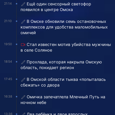
Ещё один сенсорный светофор
21:14
появился в центре Омска
В Омске обновили семь остановочных
21:10
комплексов для удобства маломобильных
омичей
Стал известен мотив убийства мужчины
19:50
в селе Соляное
Прохлада, которая накрыла Омскую
18:54
область, покидает регион
В Омской области тыква «попыталась
17:45
сбежать» со двора
Омичка запечатлела Млечный Путь на
16:38
ночном небе
Два ребёнка и двое взрослых
13:36