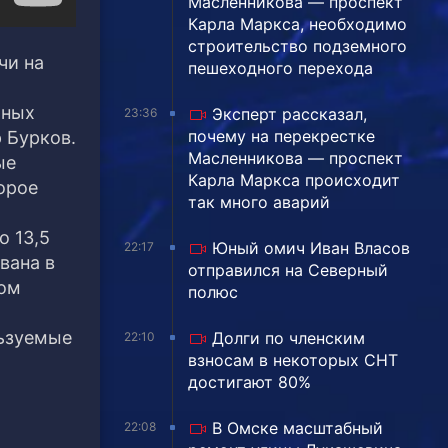
Масленникова — проспект
Карла Маркса, необходимо
строительство подземного
чи на
пешеходного перехода
ьных
Эксперт рассказал,
23:36
почему на перекрестке
 Бурков.
Масленникова — проспект
ые
Карла Маркса происходит
орое
так много аварий
о 13,5
Юный омич Иван Власов
22:17
вана в
отправился на Северный
том
полюс
льзуемые
Долги по членским
22:10
взносам в некоторых СНТ
достигают 80%
В Омске масштабный
22:08