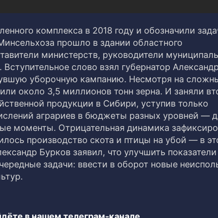
енного комплекса в 2018 году и обозначили зада
Минсельхоза прошло в здании областного
ставители министерств, руководители муниципал
 Вступительное слово взял губернатор Александр
инувшую уборочную кампанию. Несмотря на сложн
тили около 3,5 миллионов тонн зерна. И заняли вт
йственной продукции в Сибири, уступив только
ислений аграриев в бюджеты разных уровней — д
ные моменты. Отрицательная динамика зафиксиро
илось производство скота и птицы на убой — в э
лександр Бурков заявил, что улучшить показатели
очередные задачи: ввести в оборот новые неиспо
ьтур.
дёте в нашем телеграм-канале.