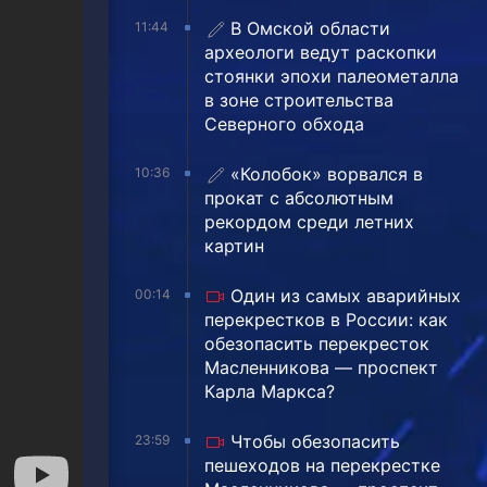
В Омской области
11:44
археологи ведут раскопки
стоянки эпохи палеометалла
в зоне строительства
Северного обхода
«Колобок» ворвался в
10:36
прокат с абсолютным
рекордом среди летних
картин
Один из самых аварийных
00:14
перекрестков в России: как
обезопасить перекресток
Масленникова — проспект
Карла Маркса?
Чтобы обезопасить
23:59
пешеходов на перекрестке