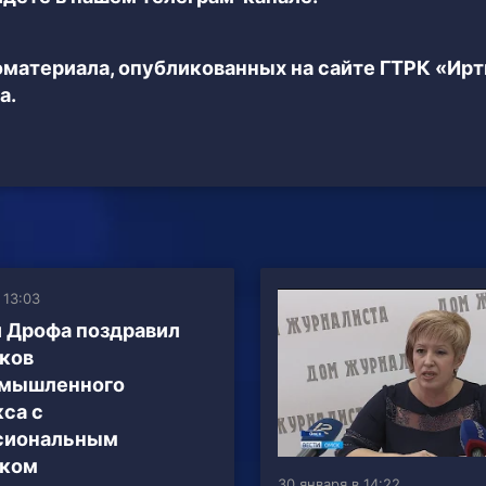
еоматериала, опубликованных на сайте ГТРК «Ир
а.
 13:03
 Дрофа поздравил
ков
омышленного
са с
сиональным
иком
30 января в 14:22