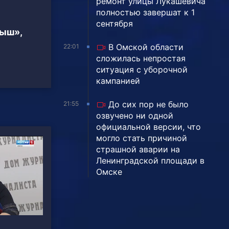
ремонт улицы Лукашевича
полностью завершат к 1
сентября
тыш»,
В Омской области
22:01
сложилась непростая
ситуация с уборочной
кампанией
До сих пор не было
21:55
озвучено ни одной
официальной версии, что
могло стать причиной
страшной аварии на
Ленинградской площади в
Омске