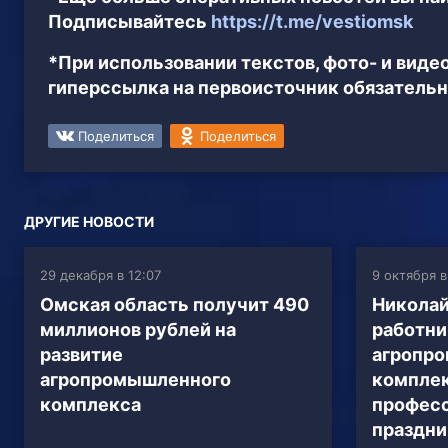
Подписывайтесь
https://t.me/vestiomsk
*При использовании текстов, фото- и вид
гиперссылка на первоисточник обязательн
Поделиться
Поделиться
ДРУГИЕ НОВОСТИ
29 декабря в 12:07
9 октября в
Омская область получит 490
Николай
миллионов рублей на
работни
развитие
агропр
агропромышленного
комплек
комплекса
профес
праздн