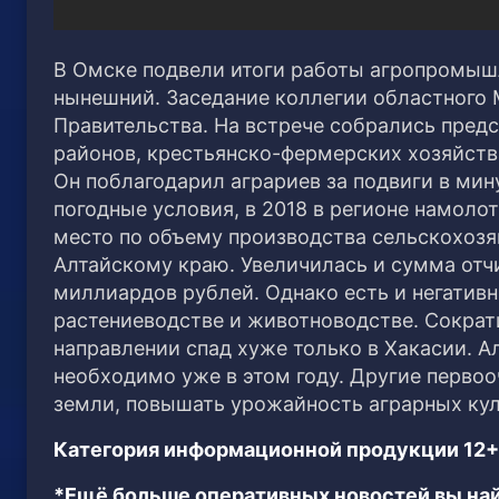
В Омске подвели итоги работы агропромышл
нынешний. Заседание коллегии областного 
Правительства.
На встрече собрались пред
районов, крестьянско-фермерских хозяйств.
Он поблагодарил аграриев за подвиги в м
погодные условия, в 2018 в регионе намоло
место по объему производства сельскохозя
Алтайскому краю. Увеличилась и сумма отч
миллиардов рублей. Однако есть и негатив
растениеводстве и животноводстве. Сократ
направлении спад хуже только в Хакасии. А
необходимо уже в этом году. Другие перво
земли, повышать урожайность аграрных кул
Категория информационной продукции 12+
*Ещё больше оперативных новостей вы най